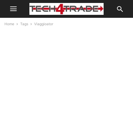
Home
Tags
Viaggioator