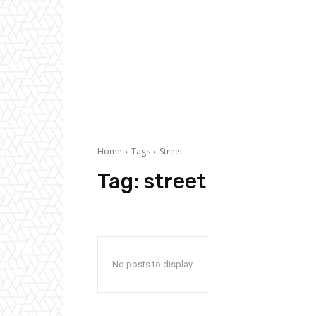
Home
Tags
Street
Tag:
street
No posts to display