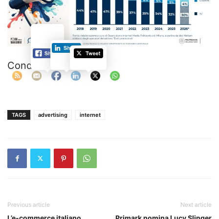
Condividi:
TAGS
advertising
internet
Previous article
Next article
L’e-commerce italiano
Primark nomina Lucy Slinger