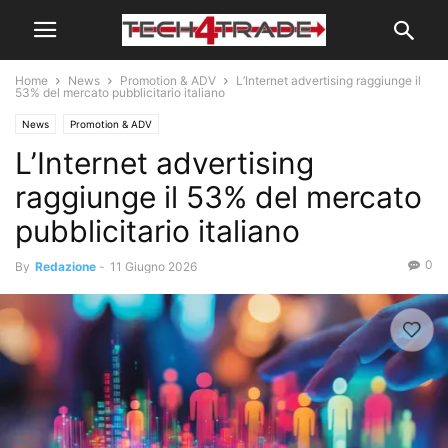
Home
News
Promotion & ADV
L’Internet advertising raggiunge il
53% del mercato pubblicitario italiano
News
Promotion & ADV
L’Internet advertising
raggiunge il 53% del mercato
pubblicitario italiano
0
By
Redazione
-
11 Giugno 2026