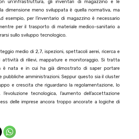
on un’infrastruttura, gli inventari di magazzino e le
e, la dimensione meno sviluppata è quella normativa, ma
 Ad esempio, per l’inventario di magazzino è necessario
mentre per il trasporto di materiale medico-sanitario a
arsi sullo sviluppo tecnologico.
ggio medio di 2,7, ispezioni, spettacoli aerei, ricerca e
 attività di rilievi, mappature e monitoraggio. Si tratta
gia è nata e in cui ha già dimostrato di saper portare
 e pubbliche amministrazioni. Seppur questo sia il cluster
uppo e crescita che riguardano la regolamentazione, lo
i, l’evoluzione tecnologica, l’aumento dell’accettazione
siness delle imprese ancora troppo ancorate a logiche di