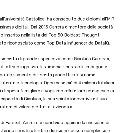
all’università Cattolica, ha conseguito due diplomi all’MIT
siness digitali. Dal 2015 Carrera è mentore della società
to inserito nella lista dei Top 50 Boldest Thought
tato riconosciuto come Top Data Influencer da DataIQ.
ofessionista di grande esperienza come Gianluca Carrera»,
e.it. «Il suo ingresso testimonia il costante impegno e
l potenziamento dei nostri prodotti intesi come
utente e tecnologia. Ogni mese più di 4 milioni di italiani
ci di spesa famigliare e vogliamo offrire loro un’esperienza
capacità di Gianluca, la sua spinta innovativa e il suo
tore di valore per tutta l’azienda.».
i Facile.it. Ammiro e condivido appieno la missione di
assistendo i nostri utenti in decisioni spesso complesse e