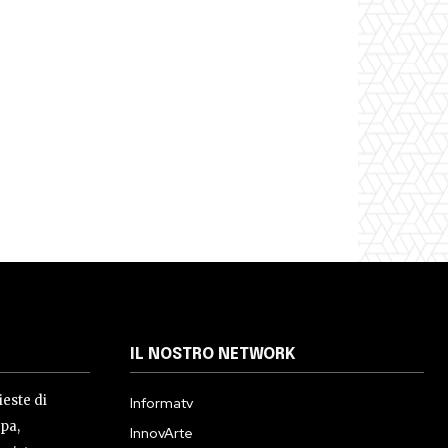
IL NOSTRO NETWORK
ieste di
Informatv
pa,
InnovArte