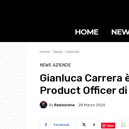
HOME
NEW
Home
News
Aziende
NEWS
AZIENDE
Gianluca Carrera è
Product Officer di 
By
Redazione
28 Marzo 2024
Facebook
X
Save