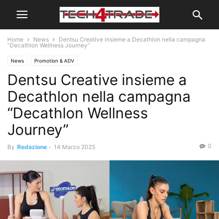
Home
News
Dentsu Creative insieme a Decathlon nella campagna
“Decathlon Wellness Journey”
News
Promotion & ADV
Dentsu Creative insieme a
Decathlon nella campagna
“Decathlon Wellness
Journey”
0
By
Redazione
-
14 Marzo 2025