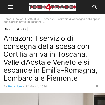
Home
News
Attualità
Amazon: il servizio di consegna della spesa
con Cortilia arriva in Toscana,...
News
Attualità
Amazon: il servizio di
consegna della spesa con
Cortilia arriva in Toscana,
Valle d’Aosta e Veneto e si
espande in Emilia-Romagna,
Lombardia e Piemonte
0
By
Redazione
-
12 Maggio 2026