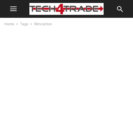
Home
Tags
Wincanton