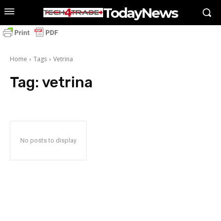
TodayNews
Home
Tags
Vetrina
Tag:
vetrina
No posts to display